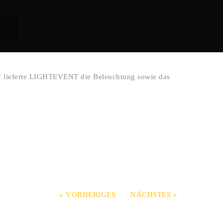
 lieferte LIGHTEVENT die Beleuchtung sowie das
« VORHERIGES
NÄCHSTES »