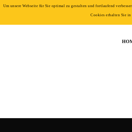
Um unsere Webseite für Sie optimal zu gestalten und fortlaufend verbess
+49 221 - 96 47 66-0
|
info@light-event.de
Cookies erhalten Sie in
HO