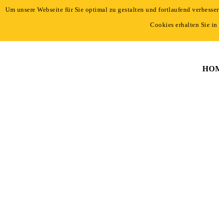
Um unsere Webseite für Sie optimal zu gestalten und fortlaufend verbess
+49 221 - 96 47 66-0
|
info@light-event.de
Cookies erhalten Sie in
HO